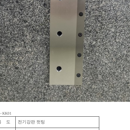
- KK01
용 도
전기강판 컷팅