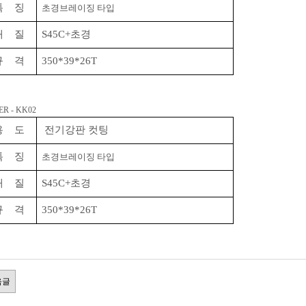
특 징
초경브레이징 타입
재 질
S45C+초경
규 격
350*39*26T
R - KK02
용 도
전기강판 컷팅
특 징
초경브레이징 타입
재 질
S45C+초경
규 격
350*39*26T
음글