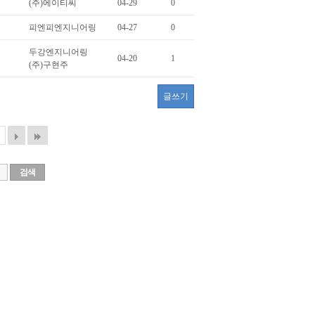
(주)에이티씨
04-29
0
피엔피엔지니어링
04-27
0
두강엔지니어링
04-20
1
(주)구현주
글쓰기