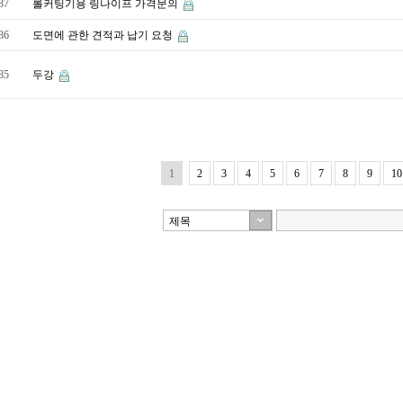
87
롤커팅기용 링나이프 가격문의
86
도면에 관한 견적과 납기 요청
85
두강
1
2
3
4
5
6
7
8
9
10