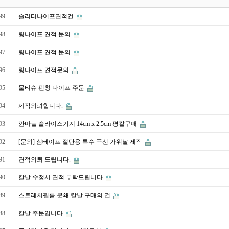
99
슬리터나이프견적건
98
링나이프 견적 문의
97
링나이프 견적 문의
96
링나이프 견적문의
95
물티슈 펀칭 나이프 주문
94
제작의뢰합니다.
93
깐마늘 슬라이스기계 14cm x 2.5cm 평칼구매
92
[문의] 심테이프 절단용 특수 곡선 가위날 제작
91
견적의뢰 드립니다.
90
칼날 수정시 견적 부탁드립니다
89
스트레치필름 분쇄 칼날 구매의 건
88
칼날 주문입니다