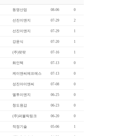
동영산업
08-06
0
선진이앤지
07-29
2
선진이앤지
07-29
1
강윤식
07-20
1
(주)팟팟
07-16
1
화인텍
07-13
0
케이앤씨에프에스
07-13
0
성진아이앤씨
07-08
0
엘투이엔지
06-25
0
청도원감
06-23
0
(주)퍼블릭링크
06-20
0
적정기술
05-06
1