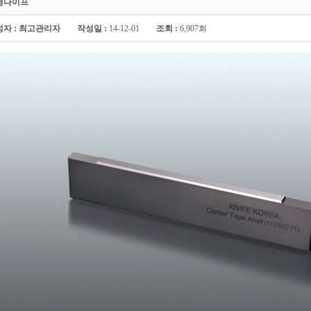
경나이프
자 :
최고관리자
작성일 :
14-12-01
조회 :
6,907회