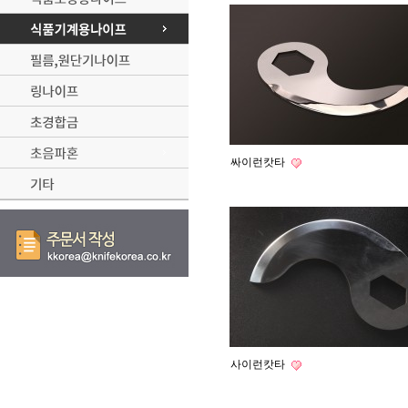
싸이런캇타
사이런캇타